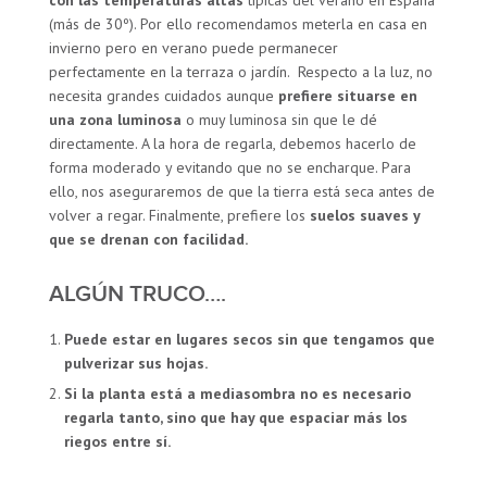
con las temperaturas altas
típicas del verano en España
(más de 30º). Por ello recomendamos meterla en casa en
invierno pero en verano puede permanecer
perfectamente en la terraza o jardín. Respecto a la luz, no
necesita grandes cuidados aunque
prefiere situarse en
una zona luminosa
o muy luminosa sin que le dé
directamente. A la hora de regarla, debemos hacerlo de
forma moderado y evitando que no se encharque. Para
ello, nos aseguraremos de que la tierra está seca antes de
volver a regar. Finalmente, prefiere los
suelos suaves y
que se drenan con facilidad.
ALGÚN TRUCO….
Puede estar en lugares secos sin que tengamos que
pulverizar sus hojas.
Si la planta está a mediasombra no es necesario
regarla tanto, sino que hay que espaciar más los
riegos entre sí.