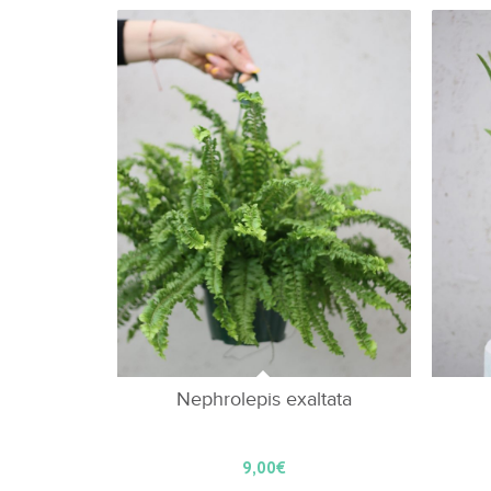
los
cupones
de
forma
ascendente
Nephrolepis exaltata
9,00
€