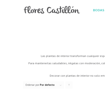
BODAS
Las plantas de interior transforman cualquier espa
Para mantenerlas saludables, riégalas con moderación, co
Decorar con plantas de interior no solo emb
Ordenar por
Por defecto
Pulsa
para
ordenar