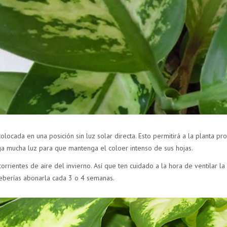
olocada en una posición sin luz solar directa. Esto permitirá a la planta p
a mucha luz para que mantenga el coloer intenso de sus hojas.
corrientes de aire del invierno. Así que ten cuidado a la hora de ventilar la
.Deberías abonarla cada 3 o 4 semanas.