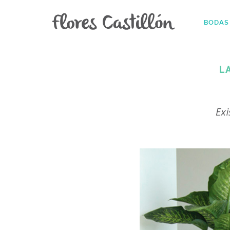
BODAS
L
Exi