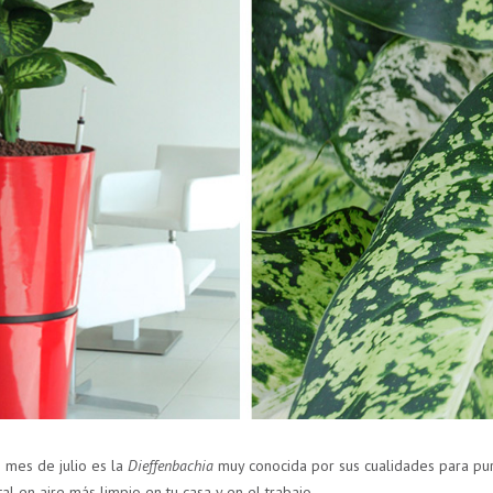
mes de julio es la
Dieffenbachia
muy conocida por sus
cualidades para puri
al en aire más limpio en tu casa y en el trabajo.