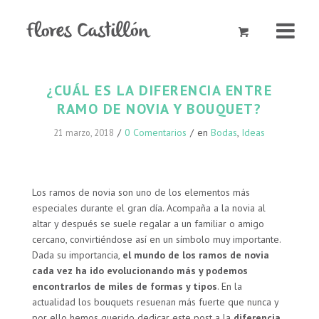
¿CUÁL ES LA DIFERENCIA ENTRE
RAMO DE NOVIA Y BOUQUET?
/
0 Comentarios
/
en
Bodas
,
Ideas
21 marzo, 2018
Los ramos de novia son uno de los elementos más
especiales durante el gran día. Acompaña a la novia al
altar y después se suele regalar a un familiar o amigo
cercano, convirtiéndose así en un símbolo muy importante.
Dada su importancia,
el mundo de los ramos de novia
cada vez ha ido evolucionando más y podemos
encontrarlos de miles de formas y tipos
. En la
actualidad los bouquets resuenan más fuerte que nunca y
por ello hemos querido dedicar este post a la
diferencia