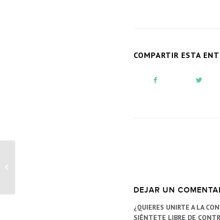
COMPARTIR ESTA EN
Una Comunión rústica:
Cómo decorarla con
capazos, hortensias y
estatice.
DEJAR UN COMENTA
¿QUIERES UNIRTE A LA CO
SIÉNTETE LIBRE DE CONTR