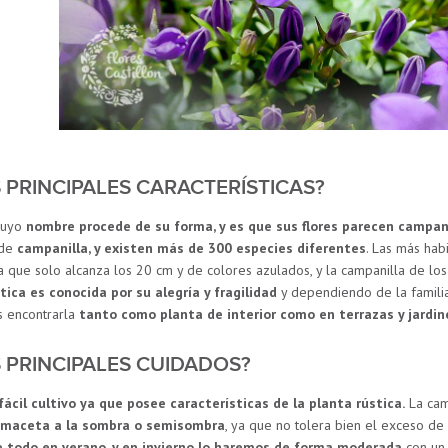
 PRINCIPALES CARACTERÍSTICAS?
cuyo
nombre procede de su forma, y es que sus flores parecen campa
 de
campanilla, y existen más de 300 especies diferentes
. Las más hab
a que solo alcanza los 20 cm y de colores azulados, y la campanilla de los
tica es conocida por su alegría y fragilidad
y dependiendo de la familia
os encontrarla
tanto como planta de interior como en terrazas y jardin
 PRINCIPALES CUIDADOS?
ácil cultivo ya que posee características de la planta rústica.
La ca
 maceta a la sombra o semisombra
, ya que no tolera bien el exceso de
e todo en verano, y en invierno lo haremos de forma moderada
con un 