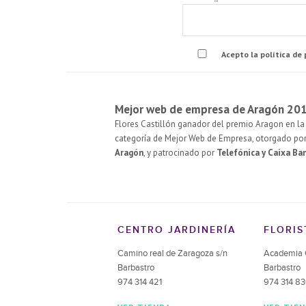
Acepto la política de
Mejor web de empresa de Aragón 20
Flores Castillón ganador del premio Aragon en la 
categoría de Mejor Web de Empresa, otorgado po
Aragón
, y patrocinado por
Telefónica y Caixa Ba
CENTRO JARDINERÍA
FLORIS
Camino real de Zaragoza s/n
Academia 
Barbastro
Barbastro
974 314 421
974 314 8