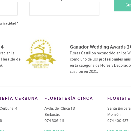
 privacidad
*
14
Ganador Wedding Awards 2
red en la
Flores Castillón reconocido en los 
r
Heraldo de
como uno de los
profesionales má
nk
.
en la categoría de Flores y Decoració
casaron en 2021.
TERÍA CERBUNA
FLORISTERÍA CINCA
FLORIST
Cerbuna, 4
Avda. del Cinca 1·3
Santa Bárbara
Barbastro
Monzón
36
974 306 411
974 400 437