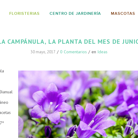
FLORISTERIAS
CENTRO DE JARDINERÍA
MASCOTAS
LA CAMPÁNULA, LA PLANTA DEL MES DE JUNI
/
0 Comentarios
/
en
Ideas
30 mayo, 2017
la
Bianual
ráneo
acetas
17º