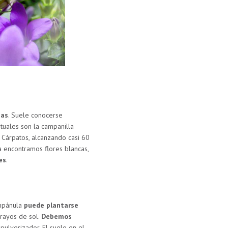
nas
. Suele conocerse
ituales son la campanilla
 Cárpatos, alcanzando casi 60
 encontramos flores blancas,
es
.
mpánula
puede plantarse
 rayos de sol.
Debemos
pulverizador. El suelo en el