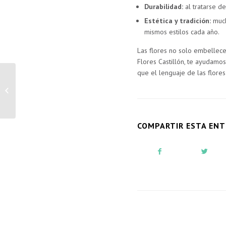
Durabilidad:
al tratarse de
Estética y tradición:
much
mismos estilos cada año.
Las flores no solo embellece
Flores Castillón, te ayudamos
que el lenguaje de las flores
Como crear ramos
personalizados con
flores de primavera
COMPARTIR ESTA EN