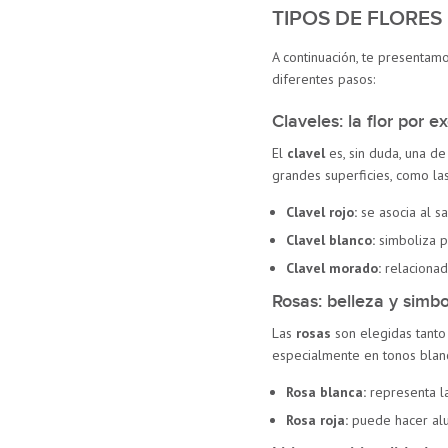
TIPOS DE FLORES
A continuación, te presentam
diferentes pasos:
Claveles: la flor por e
El
clavel
es, sin duda, una de
grandes superficies, como las
Clavel rojo:
se asocia al sac
Clavel blanco:
simboliza p
Clavel morado:
relacionado
Rosas: belleza y simb
Las
rosas
son elegidas tanto 
especialmente en tonos blan
Rosa blanca:
representa l
Rosa roja:
puede hacer alus