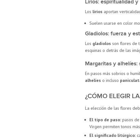
Lirios: espiritualidad 
Los
lirios
aportan verticalida
Suelen usarse en color mo
Gladiolos: fuerza y es
Los
gladiolos
son flores de t
esquinas o detrás de las im
Margaritas y alhelíes: 
En pasos más sobrios o humil
alhelíes
o incluso
paniculat
¿CÓMO ELEGIR L
La elección de las flores deb
El tipo de paso:
pasos de 
Virgen permiten tonos más 
El significado litúrgico:
ca