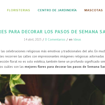
FLORISTERIAS
CENTRO DE JARDINERÍA
MASCOTAS
RES PARA DECORAR LOS PASOS DE SEMANA S
/
0 Comentarios
/
en
Ideas
14 abril, 2025
las celebraciones religiosas más emotivas y tradicionales del año. En mu
les recorren las calles con impresionantes imágenes religiosas adornada
lección floral no es solo estética, también tiene un profundo significado simb
mos cuáles son las
mejores flores para decorar los pasos de Semana Sa