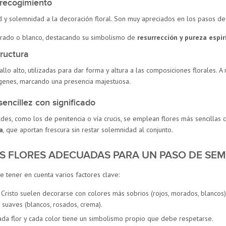
y recogimiento
d y solemnidad a la decoración floral. Son muy apreciados en los pasos de 
rado o blanco, destacando su simbolismo de
resurrección y pureza espir
tructura
allo alto, utilizadas para dar forma y altura a las composiciones florales.
ágenes, marcando una presencia majestuosa.
sencillez con significado
des, como los de penitencia o vía crucis, se emplean flores más sencillas
a
, que aportan frescura sin restar solemnidad al conjunto.
AS FLORES ADECUADAS PARA UN PASO DE SE
e tener en cuenta varios factores clave:
Cristo suelen decorarse con colores más sobrios (rojos, morados, blancos),
suaves (blancos, rosados, crema).
da flor y cada color tiene un simbolismo propio que debe respetarse.