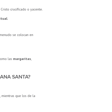
Cristo crucificado o yacente.
itual
.
 A menudo se colocan en
 como las
margaritas
,
MANA SANTA?
 mientras que los de la