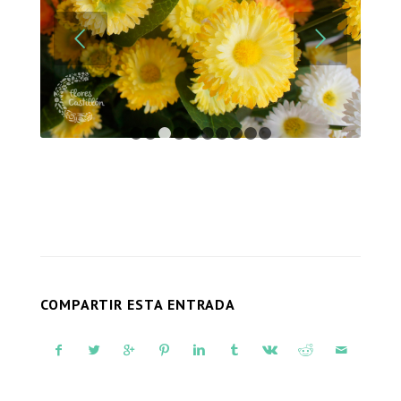
Posterior
1
2
3
4
5
6
7
8
9
10
COMPARTIR ESTA ENTRADA