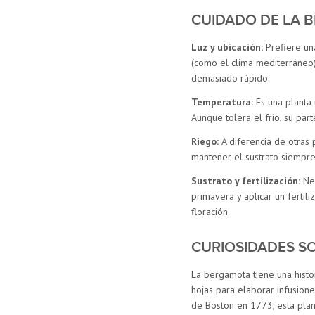
CUIDADO DE LA 
Luz y ubicación:
Prefiere un
(como el clima mediterráneo)
demasiado rápido.
Temperatura:
Es una planta 
Aunque tolera el frío, su pa
Riego:
A diferencia de otras 
mantener el sustrato siempr
Sustrato y fertilización:
Nec
primavera y aplicar un fertil
floración.
CURIOSIDADES S
La bergamota tiene una histo
hojas para elaborar infusion
de Boston en 1773, esta plant