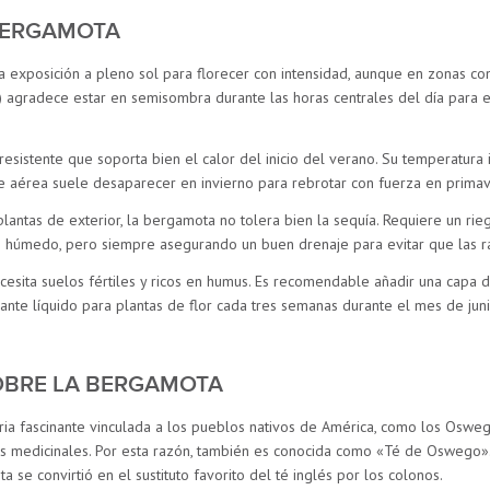
BERGAMOTA
a exposición a pleno sol para florecer con intensidad, aunque en zonas c
 agradece estar en semisombra durante las horas centrales del día para e
resistente que soporta bien el calor del inicio del verano. Su temperatura 
rte aérea suele desaparecer en invierno para rebrotar con fuerza en primav
plantas de exterior, la bergamota no tolera bien la sequía. Requiere un rie
e húmedo, pero siempre asegurando un buen drenaje para evitar que las ra
esita suelos fértiles y ricos en humus. Es recomendable añadir una capa 
izante líquido para plantas de flor cada tres semanas durante el mes de jun
OBRE LA BERGAMOTA
ria fascinante vinculada a los pueblos nativos de América, como los Oswego
es medicinales. Por esta razón, también es conocida como «Té de Oswego». 
a se convirtió en el sustituto favorito del té inglés por los colonos.