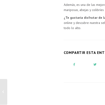
Además, es una de las mejores
mariposas, abejas y colibríes
¿Te gustaría disfrutar de l
online y descubre nuestra se
todo lo alto.
COMPARTIR ESTA EN
Rosácea, planta del mes
de mayo