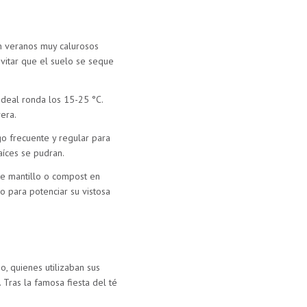
on veranos muy calurosos
vitar que el suelo se seque
ideal ronda los 15-25 °C.
era.
go frecuente y regular para
íces se pudran.
de mantillo o compost en
io para potenciar su vistosa
, quienes utilizaban sus
Tras la famosa fiesta del té