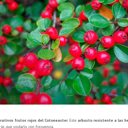
rativos frutos rojos
del
Cotoneaster
. Este
arbusto resistente a las h
drás que podarlo con frecuencia.