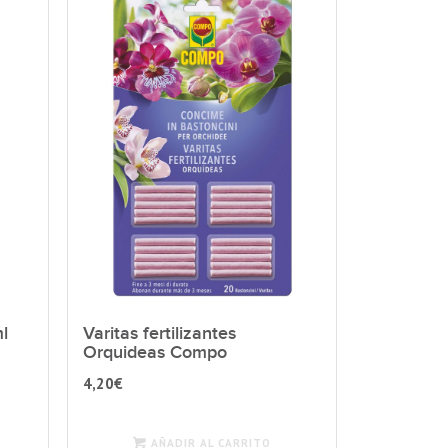
ml
Varitas fertilizantes
Orquideas Compo
4,20
€
AÑADIR AL CARRITO