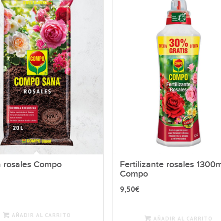
a rosales Compo
Fertilizante rosales 1300
Compo
9,50
€
AÑADIR AL CARRITO
AÑADIR AL CARRITO