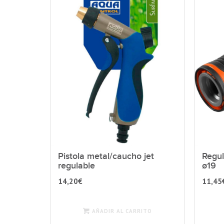
Pistola metal/caucho jet
Regu
regulable
ø19
14,20
€
11,45
AÑADIR AL CARRITO