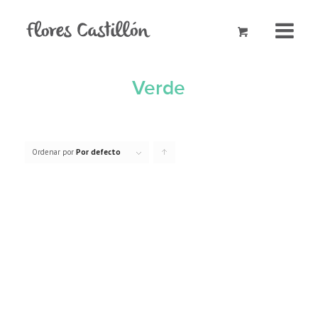
Verde
Ordenar por
Por defecto
Pulsa
para
ordenar
los
cupones
de
forma
ascendente